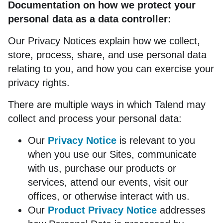
Webinars
Documentation on how we protect your
English
Google
Opérations
personal data as a data controller:
Help center
Événements
English (UK)
Cloudera
Ventes
Our Privacy Notices explain how we collect,
Deutsch
Marketing
Distribution
store, process, share, and use personal data
Italiano
Intelligence produit
Partenaires
relating to you, and how you can exercise your
日本語
privacy rights.
Trouver un partenaire
Initiatives
There are multiple ways in which Talend may
Accès au portail partenaires
Data lakes dans le cloud
collect and process your personal data:
Formation partenaires
Vue du client à 360°
Our 
Privacy Notice
 is relevant to you 
Gestion des risques et conformité
when you use our Sites, communicate 
Data Warehouses dans le cloud
with us, purchase our products or 
services, attend our events, visit our 
Confidentialité et conformité des données
offices, or otherwise interact with us.
Our 
Product Privacy Notice
 addresses 
Toutes nos solutions »